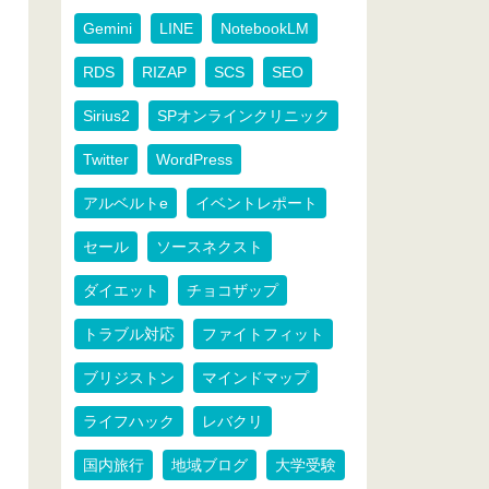
Gemini
LINE
NotebookLM
RDS
RIZAP
SCS
SEO
Sirius2
SPオンラインクリニック
Twitter
WordPress
アルベルトe
イベントレポート
セール
ソースネクスト
ダイエット
チョコザップ
トラブル対応
ファイトフィット
ブリジストン
マインドマップ
ライフハック
レバクリ
国内旅行
地域ブログ
大学受験