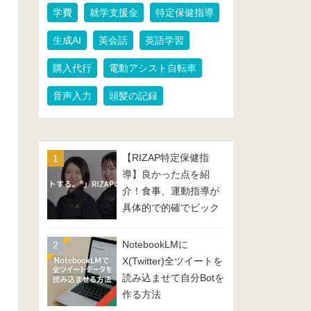
学費
就学支援金
特定保健指導
生成AI
英会話
英語学習
購入代行
電動アシスト自転車
音声入力
頭髪の記録
【RIZAP特定保健指
導】良かった点を紹
介！食事、運動指導が
具体的で的確でビック
リ！
NotebookLMに
X(Twitter)全ツイートを
読み込ませて自分Botを
作る方法