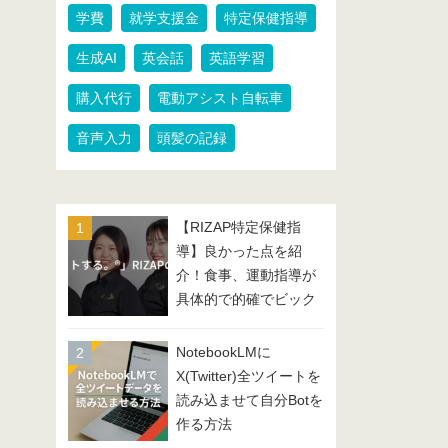
学費
就学支援金
特定保健指導
生成AI
英会話
英語学習
購入代行
電動アシスト自転車
音声入力
頭髪の記録
【RIZAP特定保健指
導】良かった点を紹
介！食事、運動指導が
具体的で的確でビック
リ！
NotebookLMに
X(Twitter)全ツイートを
読み込ませて自分Botを
作る方法