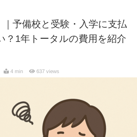
】｜予備校と受験・入学に支払
い？1年トータルの費用を紹介
4 min
637
views