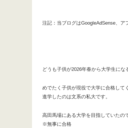
注記：当ブログはGoogleAdSens
どうも子供が2026年春から大学生にな
めでたく子供が現役で大学に合格して
進学したのは文系の私大です。
高田馬場にある大学を目指していたの
※無事に合格