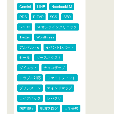
Gemini
LINE
NotebookLM
RDS
RIZAP
SCS
SEO
Sirius2
SPオンラインクリニック
Twitter
WordPress
アルベルトe
イベントレポート
セール
ソースネクスト
ダイエット
チョコザップ
トラブル対応
ファイトフィット
ブリジストン
マインドマップ
ライフハック
レバクリ
国内旅行
地域ブログ
大学受験