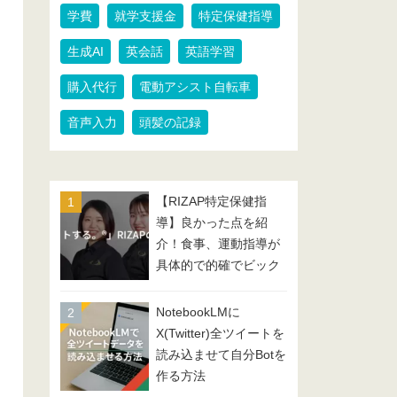
学費
就学支援金
特定保健指導
生成AI
英会話
英語学習
購入代行
電動アシスト自転車
音声入力
頭髪の記録
【RIZAP特定保健指
導】良かった点を紹
介！食事、運動指導が
具体的で的確でビック
リ！
NotebookLMに
X(Twitter)全ツイートを
読み込ませて自分Botを
作る方法