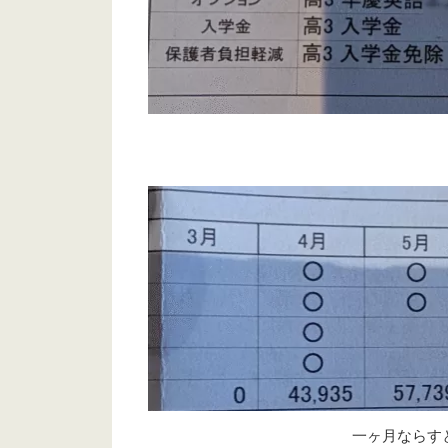
一ヶ月ならす