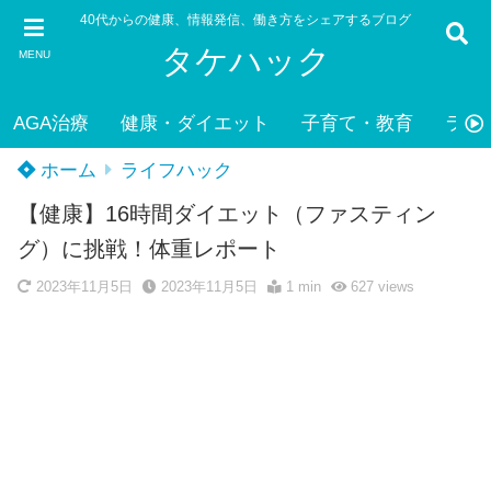
40代からの健康、情報発信、働き方をシェアするブログ
タケハック
MENU
AGA治療
健康・ダイエット
子育て・教育
ライ
ホーム
ライフハック
【健康】16時間ダイエット（ファスティン
グ）に挑戦！体重レポート
2023年11月5日
2023年11月5日
1 min
627
views