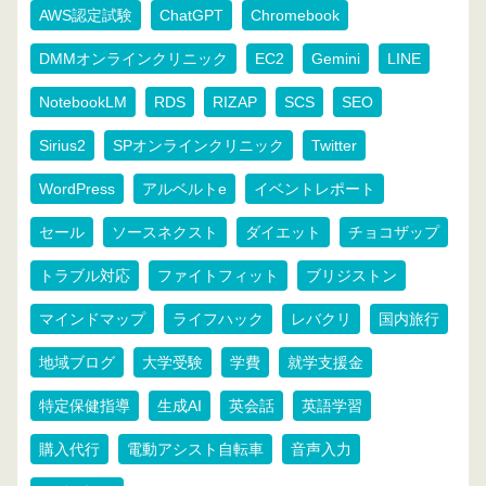
AWS認定試験
ChatGPT
Chromebook
DMMオンラインクリニック
EC2
Gemini
LINE
NotebookLM
RDS
RIZAP
SCS
SEO
Sirius2
SPオンラインクリニック
Twitter
WordPress
アルベルトe
イベントレポート
セール
ソースネクスト
ダイエット
チョコザップ
トラブル対応
ファイトフィット
ブリジストン
マインドマップ
ライフハック
レバクリ
国内旅行
地域ブログ
大学受験
学費
就学支援金
特定保健指導
生成AI
英会話
英語学習
購入代行
電動アシスト自転車
音声入力