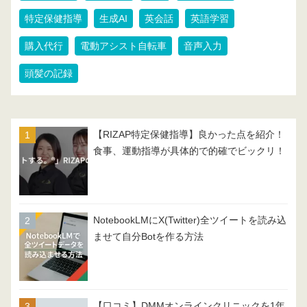
特定保健指導
生成AI
英会話
英語学習
購入代行
電動アシスト自転車
音声入力
頭髪の記録
【RIZAP特定保健指導】良かった点を紹介！
食事、運動指導が具体的で的確でビックリ！
NotebookLMにX(Twitter)全ツイートを読み込
ませて自分Botを作る方法
【口コミ】DMMオンラインクリニックを1年