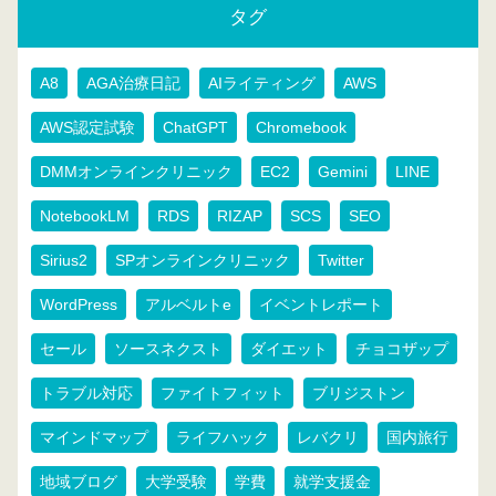
タグ
A8
AGA治療日記
AIライティング
AWS
AWS認定試験
ChatGPT
Chromebook
DMMオンラインクリニック
EC2
Gemini
LINE
NotebookLM
RDS
RIZAP
SCS
SEO
Sirius2
SPオンラインクリニック
Twitter
WordPress
アルベルトe
イベントレポート
セール
ソースネクスト
ダイエット
チョコザップ
トラブル対応
ファイトフィット
ブリジストン
マインドマップ
ライフハック
レバクリ
国内旅行
地域ブログ
大学受験
学費
就学支援金