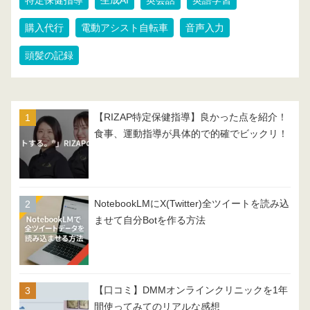
特定保健指導
生成AI
英会話
英語学習
購入代行
電動アシスト自転車
音声入力
頭髪の記録
【RIZAP特定保健指導】良かった点を紹介！
食事、運動指導が具体的で的確でビックリ！
NotebookLMにX(Twitter)全ツイートを読み込
ませて自分Botを作る方法
【口コミ】DMMオンラインクリニックを1年
間使ってみてのリアルな感想