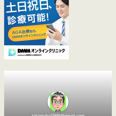
takemako1999@gmail.com