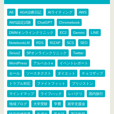
A8
AGA治療日記
AIライティング
AWS
AWS認定試験
ChatGPT
Chromebook
DMMオンラインクリニック
EC2
Gemini
LINE
NotebookLM
RDS
RIZAP
SCS
SEO
Sirius2
SPオンラインクリニック
Twitter
WordPress
アルベルトe
イベントレポート
セール
ソースネクスト
ダイエット
チョコザップ
トラブル対応
ファイトフィット
ブリジストン
マインドマップ
ライフハック
レバクリ
国内旅行
地域ブログ
大学受験
学費
就学支援金